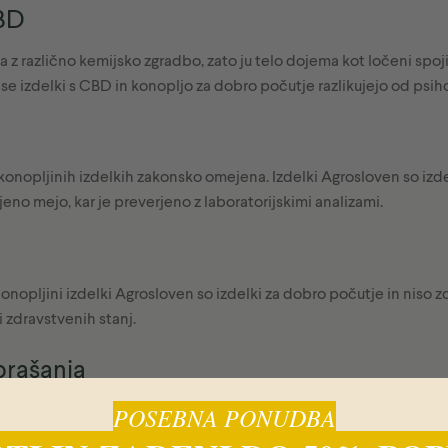
BD
z različno kemijsko zgradbo, zato ju telo dojema kot ločeni spojini
e izdelki s CBD in konopljo za dobro počutje razlikujejo od psiho
konopljinih izdelkih zakonsko omejena. Izdelki Agrosloven so izdel
o mejo, kar je preverjeno z laboratorijskimi analizami.
onopljini izdelki Agrosloven so izdelki za dobro počutje in niso zd
i zdravstvenih stanj.
prašanja
POSEBNA PONUDBA