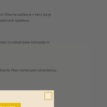
. Glavna razlika je v tem, da je
aktivnih izdelkov.
ani iz industrijske konoplje in
ravila. Niso namenjeni zdravljenju,