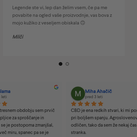
Legende ste vi, lep dan želim vsem, če pa me
povabite na ogled vaše proizvodnje, vas bova z
mojo kužiko z veseljem obiskala 🙃
Milči
iha Ahačič
Elizabeta Ivacic
red 3 leti
pred 3 leti
na redkih stvari, ki mi pomaga 
Uporabljam sedaj negovalno 
šem spanju. Agroslovenov je 
Agrosloven že dva meseca. S
 tako da sem že nekaj časa redna 
zadovoljna in stanje moje kože
izboljšalo. 💚 Toplo priporo