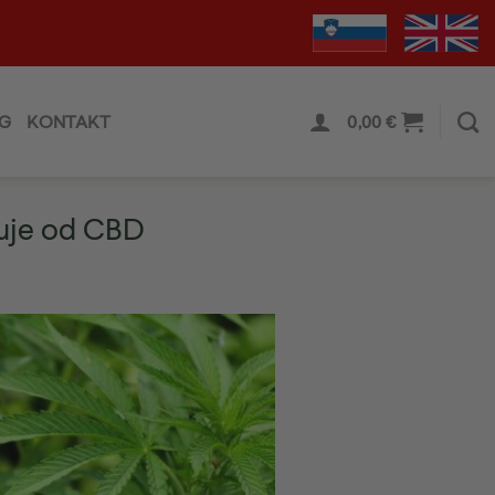
G
KONTAKT
0,00
€
ikuje od CBD