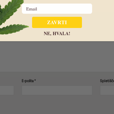
Email
ZAVRTI
značuje zahtevana polja
NE, HVALA!
E-pošta
*
Spletišč