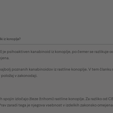
i iz konoplje?
 je psihoaktiven kanabinoid iz konoplje, po čemer se razlikuje
ejena.
ajbolj poznanih kanabinoidov iz rastline konoplje. V tem članku 
 položaj v zakonodaji.
h spojin izločajo žleze (trihomi) rastline konoplje. Za razliko od
 Prav zaradi tega je njegova vsebnost v izdelkih zakonsko omejena