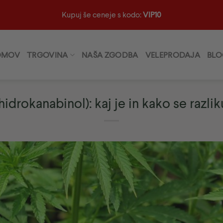
Kupuj še ceneje s kodo:
VIP10
OMOV
TRGOVINA
NAŠA ZGODBA
VELEPRODAJA
BLO
idrokanabinol): kaj je in kako se razl