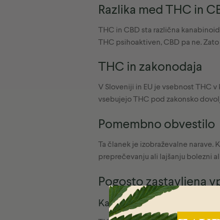
Razlika med THC in C
THC in CBD sta različna kanabinoida 
THC psihoaktiven, CBD pa ne. Zato s
THC in zakonodaja
V Sloveniji in EU je vsebnost THC v 
vsebujejo THC pod zakonsko dovoljen
Pomembno obvestilo
Ta članek je izobraževalne narave. K
preprečevanju ali lajšanju bolezni al
Pogosto zastavljena v
Kaj je THC?