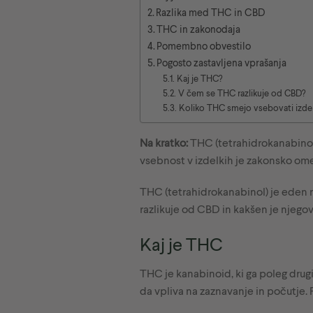
Razlika med THC in CBD
THC in zakonodaja
Pomembno obvestilo
Pogosto zastavljena vprašanja
Kaj je THC?
V čem se THC razlikuje od CBD?
Koliko THC smejo vsebovati izdelk
Na kratko:
THC (tetrahidrokanabinol)
vsebnost v izdelkih je zakonsko om
THC (tetrahidrokanabinol) je eden n
razlikuje od CBD in kakšen je njegov
Kaj je THC
THC je kanabinoid, ki ga poleg drugi
da vpliva na zaznavanje in počutje.