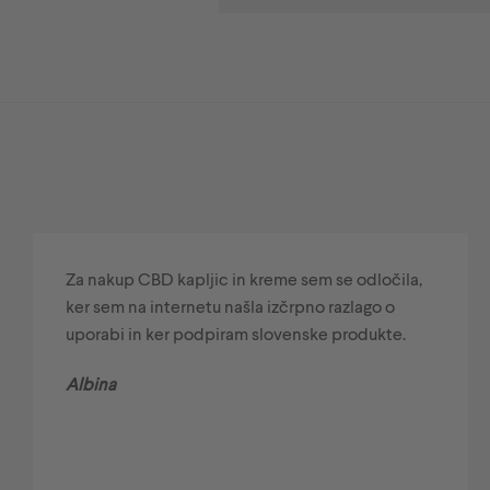
Za nakup CBD kapljic in kreme sem se odločila,
ker sem na internetu našla izčrpno razlago o
uporabi in ker podpiram slovenske produkte.
Albina