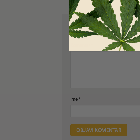
Dodaj odgovor
Vaš e-naslov ne bo objavljen.
*
o
Komentar
*
Ime
*