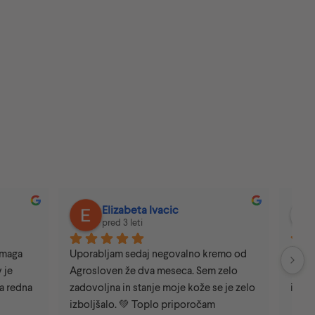
marinka jerancic
pred 7 leti
kremo od 
Kako naj odpravim bolecine ostro 
em zelo 
herpes kaj bi pomagalo glede vasih 
 se je zelo 
izdelkov srcna hvala
čam