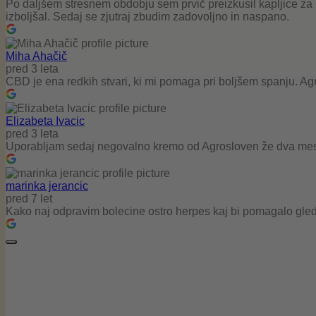
Po daljšem stresnem obdobju sem prvič preizkusil kapljice za 
izboljšal. Sedaj se zjutraj zbudim zadovoljno in naspano.
Miha Ahačič
pred 3 leta
CBD je ena redkih stvari, ki mi pomaga pri boljšem spanju. Ag
Elizabeta Ivacic
pred 3 leta
Uporabljam sedaj negovalno kremo od Agrosloven že dva mesec
marinka jerancic
pred 7 let
Kako naj odpravim bolecine ostro herpes kaj bi pomagalo gled