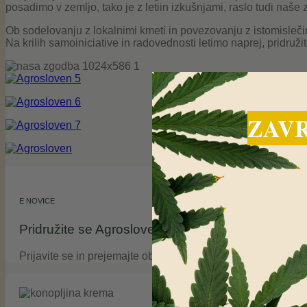
posadimo v zemljo, tako je z letiin izkušnjami, raslo tudi naše 
Ob sodelovanju z lokalnimi kmeti in povezovanju z istomislečim
Na krilih samoiniciative in radovednosti letimo naprej, pridru
ZAVR
E NOVICE
Pridružite se Agrosloven družini
Prijavite se in prejemajte obvestila o novih izdelkih, stroko