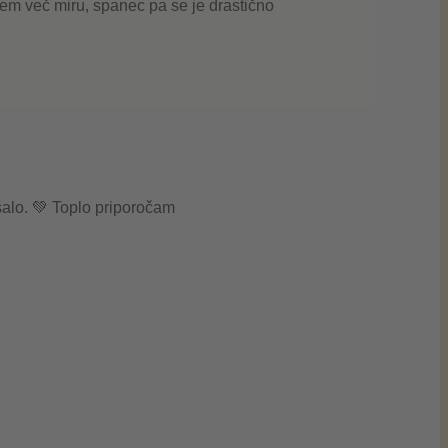
sem več miru, spanec pa se je drastično
.
alo. 💚 Toplo priporočam