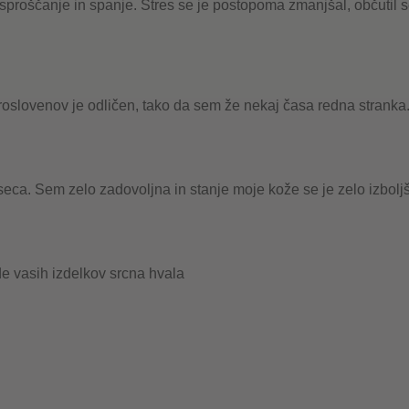
sproščanje in spanje. Stres se je postopoma zmanjšal, občutil 
roslovenov je odličen, tako da sem že nekaj časa redna stranka
a. Sem zelo zadovoljna in stanje moje kože se je zelo izboljš
e vasih izdelkov srcna hvala