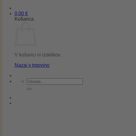
0,00
€
Košarica
V košarici ni izdelkov.
Nazaj v trgovino
Išči: