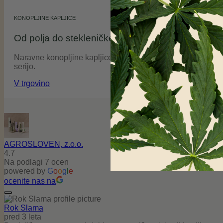
KONOPLJINE KAPLJICE
Od polja do stekleničke
Naravne konopljine kapljice slovenske pridelave Agrosloven
serijo.
V trgovino
AGROSLOVEN, z.o.o.
4.7
Na podlagi 7 ocen
powered by
G
o
o
g
l
e
ocenite nas na
Rok Slama
pred 3 leta