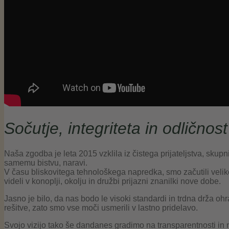
Sočutje, integriteta in odličnost
Naša zgodba je leta 2015 vzklila iz čistega prijateljstva, skupni
samemu bistvu, naravi.
V času bliskovitega tehnološkega napredka, smo začutili veliko
videli v konoplji, okolju in družbi prijazni znanilki nove dobe.
Jasno je bilo, da nas bodo le visoki standardi in trdna drža oh
rešitve, zato smo vse moči usmerili v lastno pridelavo.
Svojo vizijo tako še dandanes gradimo na transparentnosti in naj