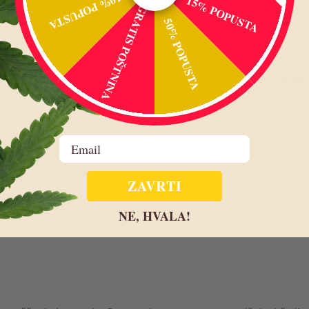
10% POPUSTA
15% POPUSTA
GRATIS POŠTNINA
50% POPUSTA
 — polnospektralni izvleček iz lastne pridelave, z laboratorij
Email
ZAVRTI
NE, HVALA!