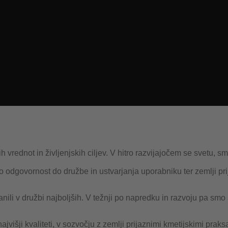
h vrednot in življenjskih ciljev. V hitro razvijajočem se svetu, sm
 odgovornost do družbe in ustvarjanja uporabniku ter zemlji pri
ranili v družbi najboljših. V težnji po napredku in razvoju pa s
višji kvaliteti, v sozvočju z zemlji prijaznimi kmetijskimi praks