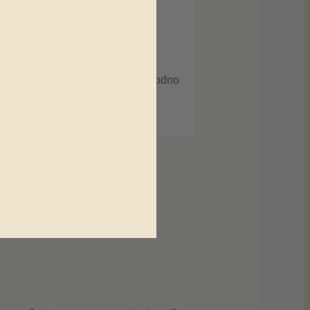
sko analizo (COA) za vsako proizvodno