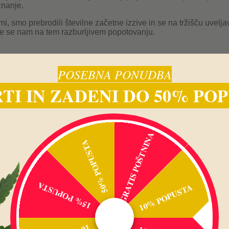
znanje.
i, smo prebrodili številne začetne izzive in se na tržišču uvelj
žite se nam na tem razburljivem popotovanju.
POSEBNA PONUDBA
TI IN ZADENI DO 50% PO
GRATIS POŠTNINA
50% POPUSTA
15% POPUSTA
10% POPUSTA
vnih člankih, ter posebnih kuponih in popustih.