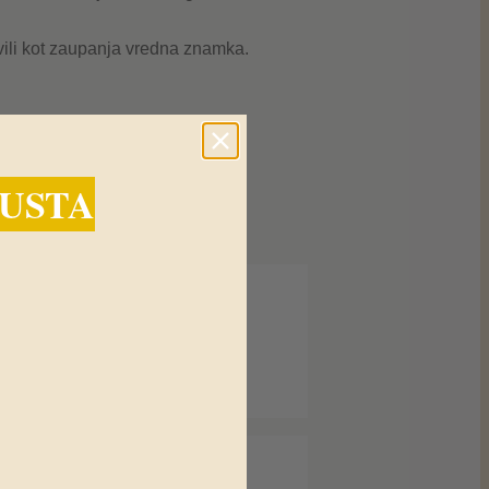
avili kot zaupanja vredna znamka.
PUSTA