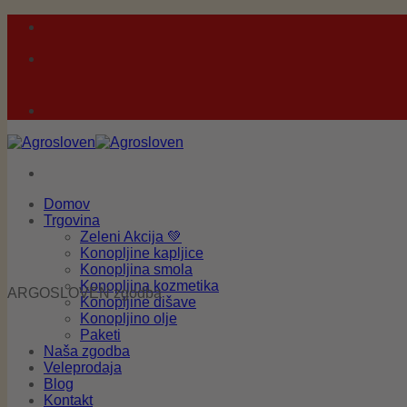
Skoči
na
vsebino
Domov
Trgovina
Zeleni Akcija 💚
Konopljine kapljice
Konopljina smola
Konopljina kozmetika
ARGOSLOVEN zgodba
Konopljine dišave
Konopljino olje
Paketi
Naša zgodba
Veleprodaja
Blog
Kontakt