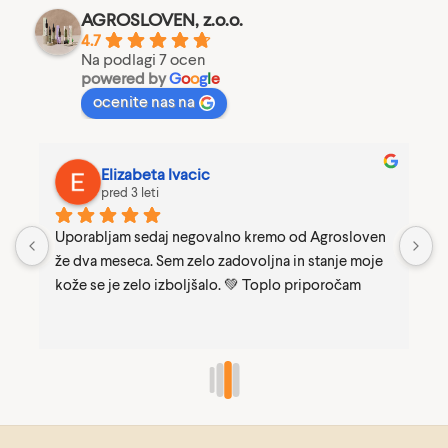
AGROSLOVEN, z.o.o.
4.7
Na podlagi 7 ocen
powered by
G
o
o
g
l
e
ocenite nas na
Elizabeta Ivacic
pred 3 leti
Uporabljam sedaj negovalno kremo od Agrosloven 
K
že dva meseca. Sem zelo zadovoljna in stanje moje 
p
kože se je zelo izboljšalo. 💚 Toplo priporočam