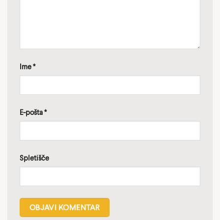
Ime
*
E-pošta
*
Spletišče