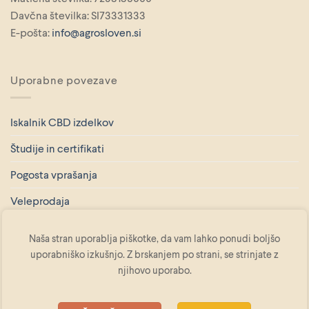
Davčna številka: SI73331333
E-pošta:
info@agrosloven.si
Uporabne povezave
Iskalnik CBD izdelkov
Študije in certifikati
Pogosta vprašanja
Veleprodaja
Splošni pogoji poslovanja
Naša stran uporablja piškotke, da vam lahko ponudi boljšo
Pravilnik o zasebnosti
uporabniško izkušnjo. Z brskanjem po strani, se strinjate z
njihovo uporabo.
Politika uporabe piškotkov