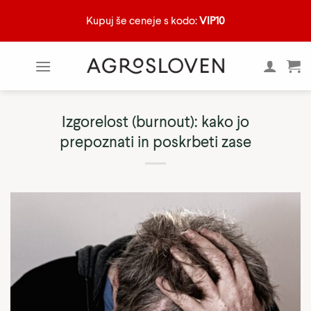
Skoči
Kupuj še ceneje s kodo:
VIP10
na
vsebino
Izgorelost (burnout): kako jo
prepoznati in poskrbeti zase