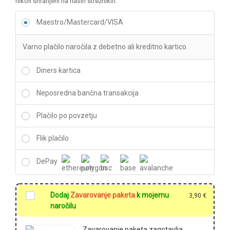
nikoli shranjeni na naših strežnikih.
Maestro/Mastercard/VISA
Varno plačilo naročila z debetno ali kreditno kartico.
Diners kartica
Neposredna bančna transakcija
Plačilo po povzetju
Flik plačilo
DePay
Dodaj
Zavarovanje paketa
k mojemu
3,90
€
naročilu
Zavarovanje paketa zagotavlja