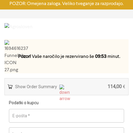
POZOR: Omejena zaloga. Veliko tveganje za razprodajo.
Pozor!
Vaše naročilo je rezervirano še
09:53
minut.
114,00
Show Order Summary
€
Podatki o kupcu
E-pošta
*