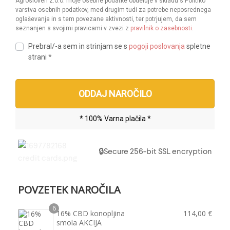
Agrosloven z.o.o. moje osebne podatke obdeluje v skladu s Politiko
varstva osebnih podatkov, med drugim tudi za potrebe neposrednega
oglaševanja in s tem povezane aktivnosti, ter potrjujem, da sem
seznanjen s svojimi pravicami v zvezi z
pravilnik o zasebnosti
.
Prebral/-a sem in strinjam se s
pogoji poslovanja
spletne
strani
*
ODDAJ NAROČILO
* 100% Varna plačila *
🔒Secure 256-bit SSL encryption
POVZETEK NAROČILA
6
16% CBD konopljina
114,00
€
smola AKCIJA