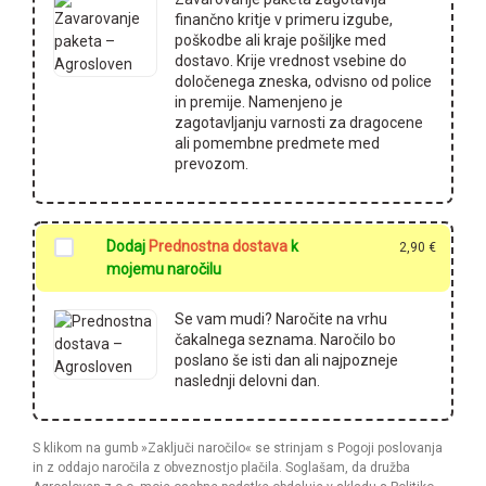
finančno kritje v primeru izgube,
poškodbe ali kraje pošiljke med
dostavo. Krije vrednost vsebine do
določenega zneska, odvisno od police
in premije. Namenjeno je
zagotavljanju varnosti za dragocene
ali pomembne predmete med
prevozom.
Dodaj
Prednostna dostava
k
2,90
€
mojemu naročilu
Se vam mudi? Naročite na vrhu
čakalnega seznama. Naročilo bo
poslano še isti dan ali najpozneje
naslednji delovni dan.
S klikom na gumb »Zaključi naročilo« se strinjam s Pogoji poslovanja
in z oddajo naročila z obveznostjo plačila. Soglašam, da družba